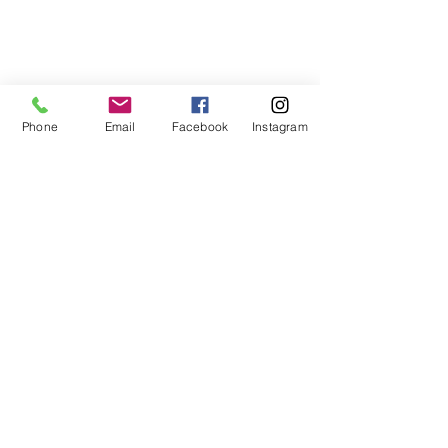
Phone
Email
Facebook
Instagram
CONTACT
Domaine de la Blache, 04410 SAINT JURS